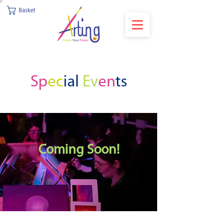
Basket
Sp
ec
ial
Ev
en
ts
Coming Soon!